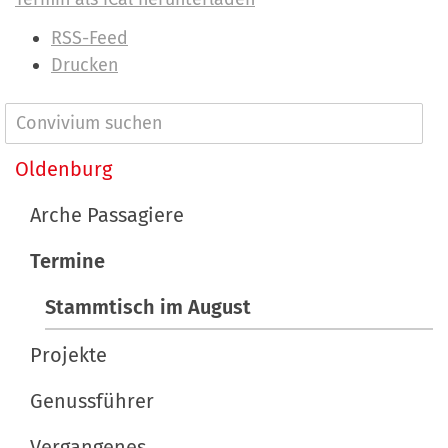
I
RSS-Feed
n
Drucken
h
a
N
l
a
Oldenburg
t
v
s
Arche Passagiere
p
i
e
Termine
g
z
a
Stammtisch im August
i
t
f
Projekte
i
i
s
Genussführer
o
c
n
h
Vergangenes