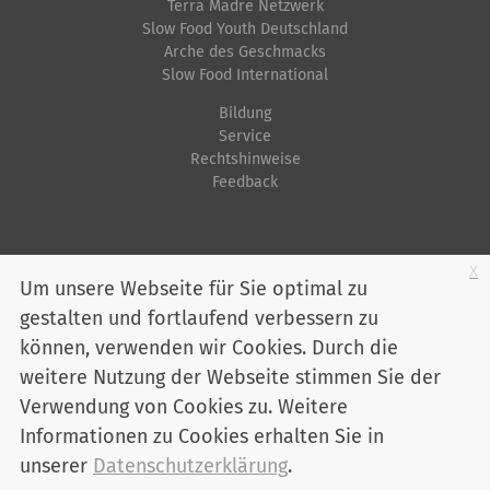
Terra Madre Netzwerk
Slow Food Youth Deutschland
Arche des Geschmacks
Slow Food International
Bildung
Service
Rechtshinweise
Feedback
Startseite
Impressum
Datenschutz
Kontakt
Jobs
Sitemap
x
Um unsere Webseite für Sie optimal zu
gestalten und fortlaufend verbessern zu
Youtube
Facebook
Instagram
LinkedIn
Bluesky
können, verwenden wir Cookies. Durch die
Mitglied werden
weitere Nutzung der Webseite stimmen Sie der
Verwendung von Cookies zu. Weitere
Informationen zu Cookies erhalten Sie in
Slow Food Deutschland e. V. - Marienstraße 30 - 10117 Berlin
Telefon:
030 / 2 00 04 75-0
unserer
Datenschutzerklärung
.
info@slowfood.de