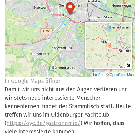
a
r
n
-
d
A
n
m
e
l
d
u
Leaflet
| ©
OpenStreetMap
In Google Maps öffnen
n
Damit wir uns nicht aus den Augen verlieren und
g
wir stets neue interessierte Menschen
kennenlernen, findet der Stammtisch statt. Heute
treffen wir uns im Oldenburger Yachtclub
(
https://oyc.de/gastronomie/
) Wir hoffen, dass
viele Interessierte kommen.