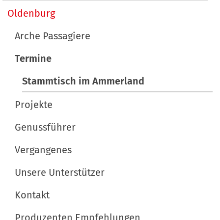
l
a
Oldenburg
t
v
s
Arche Passagiere
p
i
e
Termine
g
z
a
Stammtisch im Ammerland
i
t
f
Projekte
i
i
s
Genussführer
o
c
n
h
Vergangenes
e
Unsere Unterstützer
A
k
Kontakt
t
i
Produzenten Empfehlungen