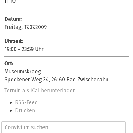
Info
Datum:
Freitag, 17.07.2009
Uhrzeit:
19:00
-
23:59
Uhr
Ort:
Museumskroog
Speckener Weg 34, 26160 Bad Zwischenahn
Termin als iCal herunterladen
I
RSS-Feed
n
Drucken
h
a
N