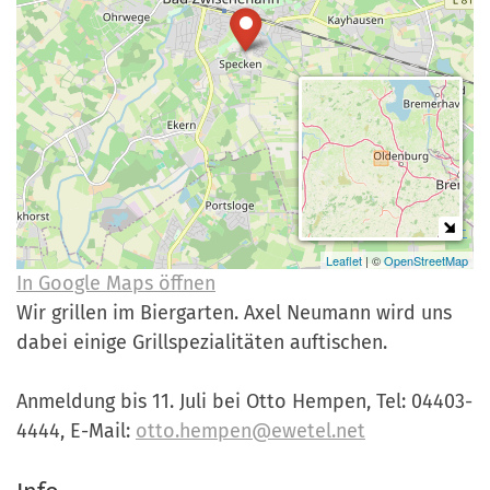
a
r
n
-
d
A
n
m
e
l
d
u
Leaflet
| ©
OpenStreetMap
In Google Maps öffnen
n
Wir grillen im Biergarten. Axel Neumann wird uns
g
dabei einige Grillspezialitäten auftischen.
Anmeldung bis 11. Juli bei Otto Hempen, Tel: 04403-
4444, E-Mail:
otto.hempen@ewetel.net