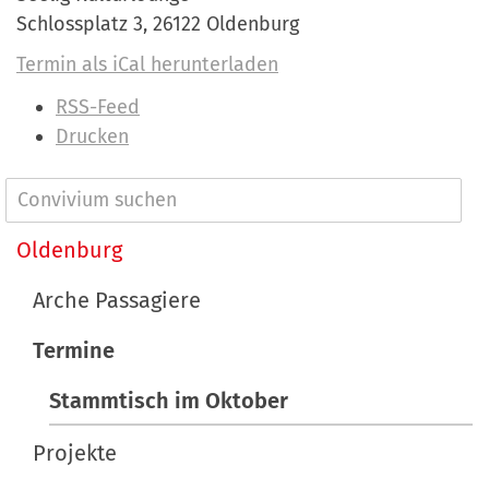
Schlossplatz 3, 26122 Oldenburg
Termin als iCal herunterladen
I
RSS-Feed
n
Drucken
h
a
N
l
a
Oldenburg
t
v
s
Arche Passagiere
p
i
e
Termine
g
z
a
Stammtisch im Oktober
i
t
f
Projekte
i
i