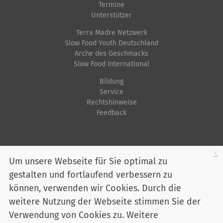
Termine
Unterstützer
Terra Madre Netzwerk
Slow Food Youth Deutschland
Arche des Geschmacks
Slow Food International
Bildung
Service
Rechtshinweise
Feedback
Startseite
Impressum
Datenschutz
Kontakt
Jobs
Sitemap
x
Um unsere Webseite für Sie optimal zu
gestalten und fortlaufend verbessern zu
Youtube
Facebook
Instagram
LinkedIn
Bluesky
können, verwenden wir Cookies. Durch die
Mitglied werden
weitere Nutzung der Webseite stimmen Sie der
Verwendung von Cookies zu. Weitere