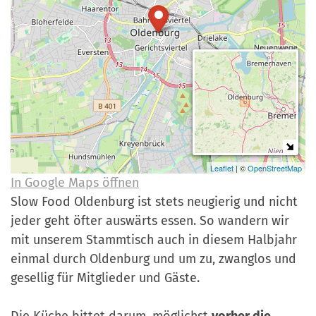
a
r
n
-
d
A
n
m
e
l
d
u
Leaflet
| ©
OpenStreetMap
In Google Maps öffnen
n
Slow Food Oldenburg ist stets neugierig und nicht
g
jeder geht öfter auswärts essen. So wandern wir
mit unserem Stammtisch auch in diesem Halbjahr
einmal durch Oldenburg und um zu, zwanglos und
gesellig für Mitglieder und Gäste.
Die Küche bittet darum, möglichst
vorher die