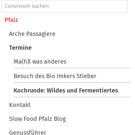
a
N
l
a
Pfalz
t
v
s
Arche Passagiere
p
i
e
Termine
g
z
a
Ma(h)l was anderes
i
t
f
Besuch des Bio Imkers Stieber
i
i
s
o
Kochrunde: Wildes und Fermentiertes
c
n
h
Kontakt
e
Slow Food Pfalz Blog
A
k
Genussführer
t