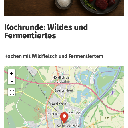
a
r
n
-
d
A
Kochrunde: Wildes und
n
Fermentiertes
m
e
l
Kochen mit Wildfleisch und Fermentiertem
d
u
+
n
-
g