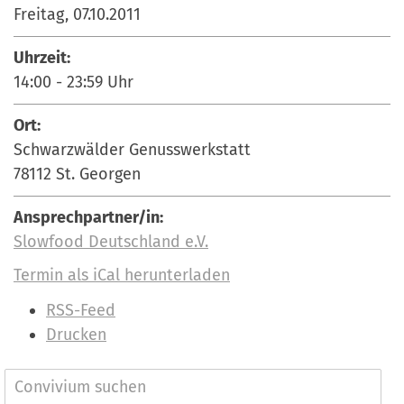
Freitag, 07.10.2011
Uhrzeit:
14:00
-
23:59
Uhr
Ort:
Schwarzwälder Genusswerkstatt
78112 St. Georgen
Ansprechpartner/in:
Slowfood Deutschland e.V.
Termin als iCal herunterladen
I
RSS-Feed
n
Drucken
h
a
N