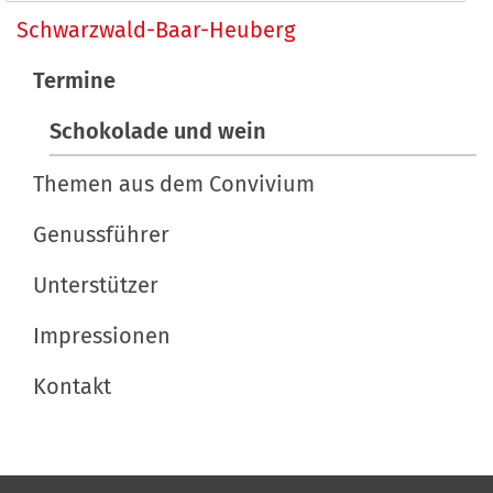
l
a
Schwarzwald-Baar-Heuberg
t
v
s
Termine
p
i
e
Schokolade und wein
g
z
a
i
Themen aus dem Convivium
t
f
Genussführer
i
i
s
Unterstützer
o
c
n
h
Impressionen
e
Kontakt
A
k
t
i