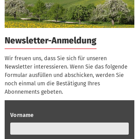
a
r
n
-
d
A
n
Newsletter-Anmeldung
m
e
l
Wir freuen uns, dass Sie sich für unseren
d
Newsletter interessieren. Wenn Sie das folgende
u
Formular ausfüllen und abschicken, werden Sie
n
noch einmal um die Bestätigung Ihres
g
Abonnements gebeten.
Vorname