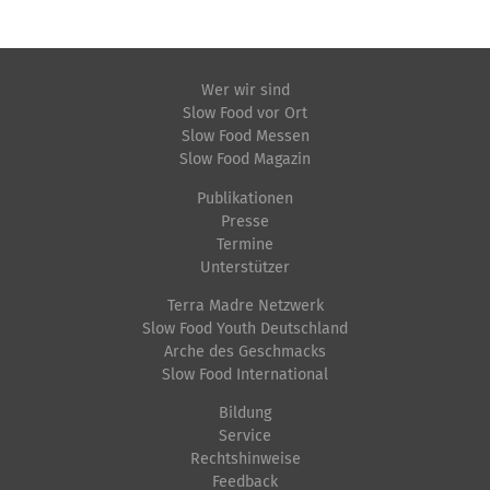
Wer wir sind
Slow Food vor Ort
Slow Food Messen
Slow Food Magazin
Publikationen
Presse
Termine
Unterstützer
Terra Madre Netzwerk
Slow Food Youth Deutschland
Arche des Geschmacks
Slow Food International
Bildung
Service
Rechtshinweise
Feedback