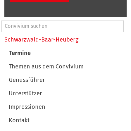
N
a
Schwarzwald-Baar-Heuberg
v
Termine
i
Themen aus dem Convivium
g
a
Genussführer
t
Unterstützer
i
Impressionen
o
n
Kontakt