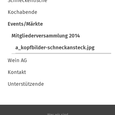
Schneckentische
o
l
s
n
e
c
Kochabende
r
h
Events/Märkte
G
e
r
A
Mitgliederversammlung 2014
ö
k
ß
t
a_kopfbilder-schneckansteck.jpg
e
i
…
o
Wein AG
n
Kontakt
e
n
Unterstützende
Wer wir sind