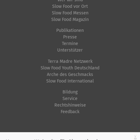
Slow Food vor Ort
Slow Food Messen
Slow Food Magazin
Publikationen
Presse
Termine
Unterstützer
Terra Madre Netzwerk
Slow Food Youth Deutschland
Arche des Geschmacks
Slow Food International
Bildung
Service
Rechtshinweise
Feedback
Startseite
Impressum
Datenschutz
Kontakt
Jobs
Sitemap
x