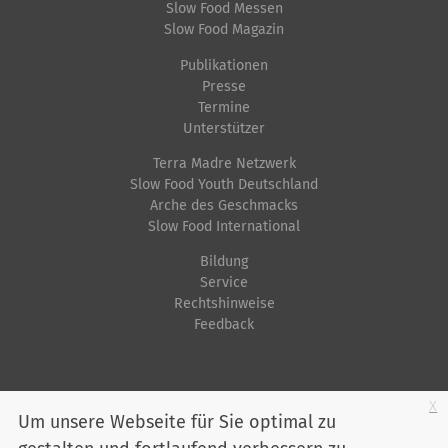
Slow Food Messen
Slow Food Magazin
Publikationen
Presse
Termine
Unterstützer
Terra Madre Netzwerk
Slow Food Youth Deutschland
Arche des Geschmacks
Slow Food International
Bildung
Service
Rechtshinweise
Feedback
Startseite
Impressum
Datenschutz
Kontakt
Jobs
Sitemap
x
Um unsere Webseite für Sie optimal zu
Youtube
Facebook
Instagram
LinkedIn
Bluesky