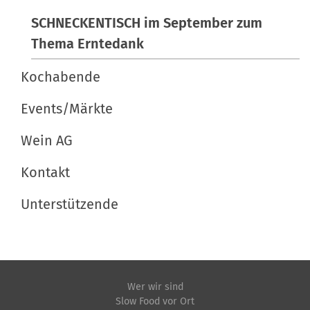
c
n
h
SCHNECKENTISCH im September zum
e
Thema Erntedank
A
Kochabende
k
t
Events/Märkte
i
o
Wein AG
n
e
Kontakt
n
Unterstützende
Wer wir sind
Slow Food vor Ort