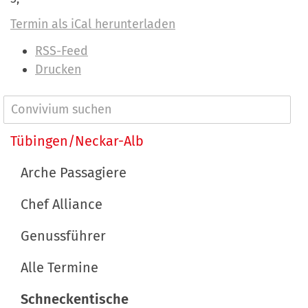
Termin als iCal herunterladen
I
RSS-Feed
n
Drucken
h
a
N
l
a
Tübingen/Neckar-Alb
t
v
s
Arche Passagiere
p
i
e
Chef Alliance
g
z
a
Genussführer
i
t
f
Alle Termine
i
i
s
Schneckentische
o