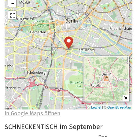
-
a
r
n
-
d
A
n
m
e
l
d
u
n
g
Leaflet
| ©
OpenStreetMap
In Google Maps öffnen
SCHNECKENTISCH im September