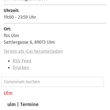
Uhrzeit:
19:00
-
23:59
Uhr
Ort:
fbs Ulm
Sattlergasse 6, 89073 Ulm
Termin als iCal herunterladen
I
RSS-Feed
n
Drucken
h
a
N
l
a
Ulm
t
v
s
ulm | Termine
p
i