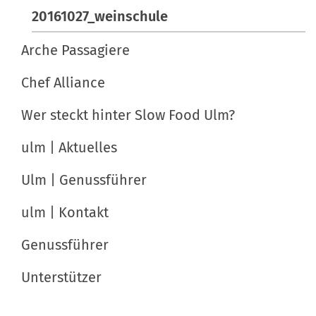
e
20161027_weinschule
g
z
a
i
Arche Passagiere
t
f
Chef Alliance
i
i
s
Wer steckt hinter Slow Food Ulm?
o
c
n
h
ulm | Aktuelles
e
Ulm | Genussführer
A
k
ulm | Kontakt
t
i
Genussführer
o
Unterstützer
n
e
n