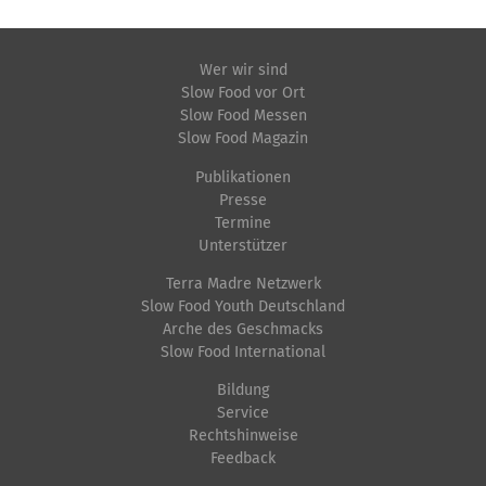
Wer wir sind
Slow Food vor Ort
Slow Food Messen
Slow Food Magazin
Publikationen
Presse
Termine
Unterstützer
Terra Madre Netzwerk
Slow Food Youth Deutschland
Arche des Geschmacks
Slow Food International
Bildung
Service
Rechtshinweise
Feedback