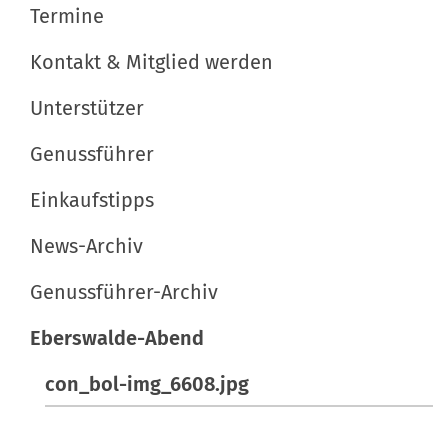
v
i
t
Termine
l
s
i
d
p
Kontakt & Mitglied werden
g
i
e
a
Unterstützer
n
z
t
v
i
Genussführer
o
f
i
l
i
Einkaufstipps
o
l
s
n
e
c
News-Archiv
r
h
Genussführer-Archiv
G
e
r
A
Eberswalde-Abend
ö
k
ß
t
con_bol-img_6608.jpg
e
i
…
o