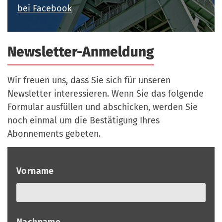
a
bei Facebook
r
n
-
d
A
Newsletter-Anmeldung
n
m
e
Wir freuen uns, dass Sie sich für unseren
l
Newsletter interessieren. Wenn Sie das folgende
d
Formular ausfüllen und abschicken, werden Sie
u
noch einmal um die Bestätigung Ihres
n
Abonnements gebeten.
g
Vorname
Nachname