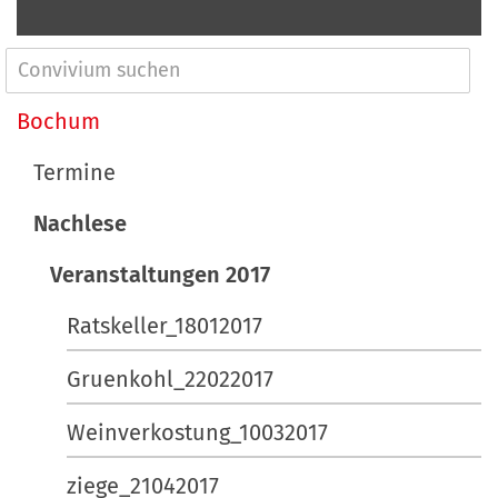
N
a
Bochum
v
Termine
i
Nachlese
g
a
Veranstaltungen 2017
t
Ratskeller_18012017
i
Gruenkohl_22022017
o
n
Weinverkostung_10032017
ziege_21042017