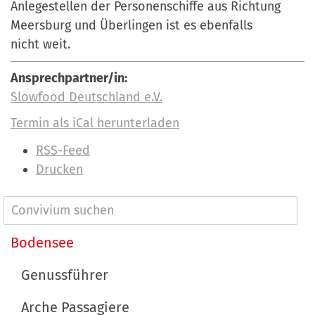
Anlegestellen der Personenschiffe aus Richtung
Meersburg und Überlingen ist es ebenfalls
nicht weit.
Ansprechpartner/in:
Slowfood Deutschland e.V.
Termin als iCal herunterladen
I
RSS-Feed
n
Drucken
h
a
N
l
a
Bodensee
t
v
s
Genussführer
p
i
e
Arche Passagiere
g