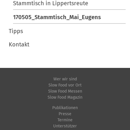
Stammtisch in Lippertsreute
170505_Stammtisch_Mai_Eugens
Tipps
Kontakt
Wer wir sind
Slow Food vor Ort
Slow Food Messen
Slow Food Magazin
Publikationen
Presse
Termine
Unterstützer