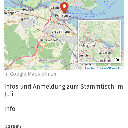
a
r
n
-
d
A
n
m
e
l
d
u
Leaflet
| ©
OpenStreetMap
In Google Maps öffnen
n
g
Infos und Anmeldung zum Stammtisch im
Juli
Info
Datum: