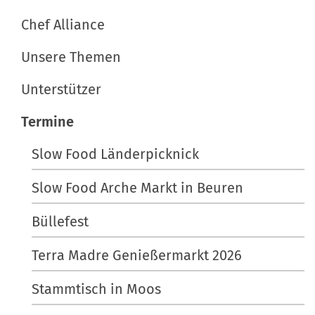
z
a
Chef Alliance
i
t
f
Unsere Themen
i
i
s
Unterstützer
o
c
n
h
Termine
e
Slow Food Länderpicknick
A
k
Slow Food Arche Markt in Beuren
t
i
Büllefest
o
n
Terra Madre Genießermarkt 2026
e
Stammtisch in Moos
n