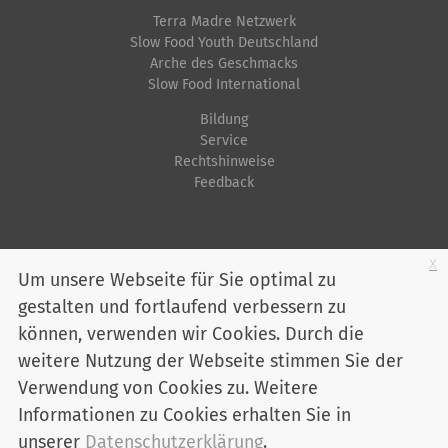
Terra Madre Netzwerk
Slow Food Youth Deutschland
Arche des Geschmacks
Slow Food International
Bildung
Service
Rechtshinweise
Feedback
Startseite
Impressum
Datenschutz
Kontakt
Jobs
Sitemap
x
Um unsere Webseite für Sie optimal zu
gestalten und fortlaufend verbessern zu
Youtube
Facebook
Instagram
LinkedIn
Bluesky
können, verwenden wir Cookies. Durch die
Mitglied werden
weitere Nutzung der Webseite stimmen Sie der
Verwendung von Cookies zu. Weitere
Informationen zu Cookies erhalten Sie in
Slow Food Deutschland e. V. - Marienstraße 30 - 10117 Berlin
Telefon:
030 / 2 00 04 75-0
unserer
Datenschutzerklärung
.