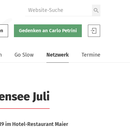
W
e
b
en
Gedenken an Carlo Petrini
s
S
i
l
t
o
n
Go Slow
Netzwerk
Termine
e
w
d
F
u
o
r
o
c
d
nsee Juli
h
B
s
e
u
n
c
u
19 im Hotel-Restaurant Maier
h
t