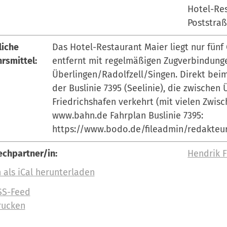
Hotel-Re
Poststraß
liche
Das Hotel-Restaurant Maier liegt nur fün
rsmittel:
entfernt mit regelmäßigen Zugverbindunge
Überlingen/Radolfzell/Singen. Direkt beim
der Buslinie 7395 (Seelinie), die zwische
Friedrichshafen verkehrt (mit vielen Zwis
www.bahn.de Fahrplan Buslinie 7395:
https://www.bodo.de/fileadmin/redakteur
chpartner/in:
Hendrik 
 als iCal herunterladen
SS-Feed
rucken