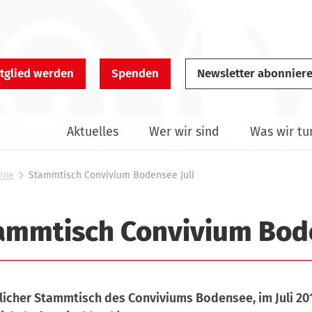
tglied werden
Spenden
Newsletter abonnier
Aktuelles
Wer wir sind
Was wir tu
ine
Stammtisch Convivium Bodensee Juli
ammtisch Convivium Bode
icher Stammtisch des Conviviums Bodensee, im Juli 20