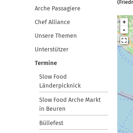
i
e
e
(Fried
r
Arche Passagiere
u
g
t
a
Chef Alliance
+
s
-
t
c
Unsere Themen
i
h
Unterstützer
l
o
a
n
Termine
n
d
Slow Food
Länderpicknick
Slow Food Arche Markt
in Beuren
Büllefest