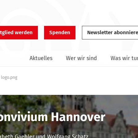
tglied werden
Spenden
Newsletter abonnier
Aktuelles
Wer wir sind
Was wir tu
 logo.png
onvivium Hannover
sabeth Gaebler und Wolfgang Schatz