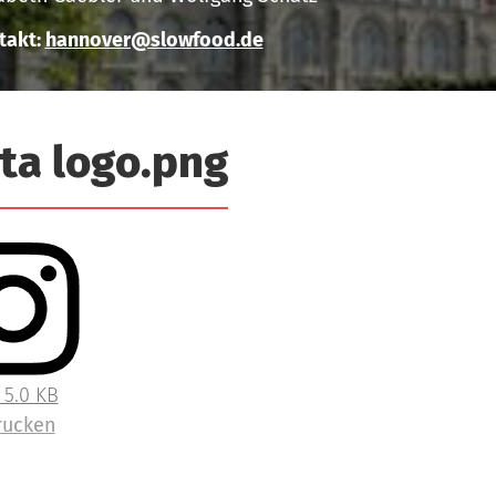
takt:
hannover@slowfood.de
sta logo.png
 5.0 KB
rucken