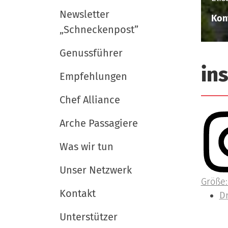
i
e
e
r
Newsletter
u
g
Kon
„Schneckenpost”
t
a
s
t
Genussführer
c
i
in
h
Empfehlungen
l
o
a
Chef Alliance
n
n
Arche Passagiere
d
Was wir tun
Unser Netzwerk
Z
Größe:
Kontakt
e
I
D
i
n
Unterstützer
g
h