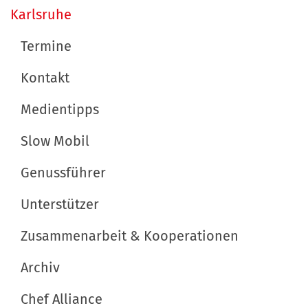
a
Karlsruhe
v
Termine
i
Kontakt
g
a
Medientipps
t
Slow Mobil
i
Genussführer
o
n
Unterstützer
Zusammenarbeit & Kooperationen
Archiv
Chef Alliance