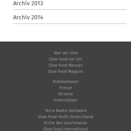
Archiv 2013
Archiv 2014
Wer wir sind
Slow Food vor Ort
Slow Food Messen
Slow Food Magazin
Publikationen
Presse
Termine
Unterstützer
Terra Madre Netzwerk
Slow Food Youth Deutschland
Arche des Geschmacks
Slow Food International