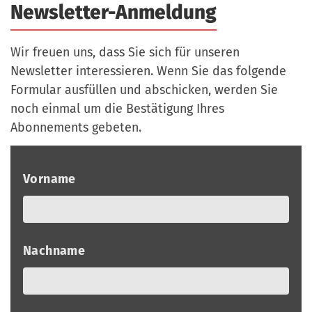
Newsletter-Anmeldung
a
r
n
-
d
Wir freuen uns, dass Sie sich für unseren
A
Newsletter interessieren. Wenn Sie das folgende
n
Formular ausfüllen und abschicken, werden Sie
m
noch einmal um die Bestätigung Ihres
e
Abonnements gebeten.
l
d
u
Vorname
n
g
Nachname