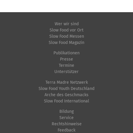
Wer wir sind
Slow Food vor Ort
Slow Food Messen
Slow Food Magazin
Publikationen
Presse
Termine
Unterstützer
Terra Madre Netzwerk
Slow Food Youth Deutschland
Arche des Geschmacks
Slow Food International
Bildung
Service
Rechtshinweise
Feedback