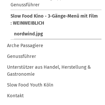
Genussführer
r
h
G
e
Slow Food Kino - 3-Gänge-Menü mit Film
r
A
: WEINWEIBLICH
ö
k
ß
t
nordwind.jpg
e
i
…
o
Arche Passagiere
n
Genussführer
e
n
Unterstützer aus Handel, Herstellung &
Gastronomie
Slow Food Youth Köln
Kontakt