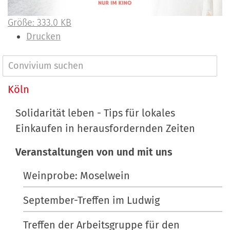
Z
Größe: 333.0 KB
e
I
Drucken
i
n
g
h
N
e
a
a
Köln
B
l
v
i
t
Solidarität leben - Tips für lokales
l
s
i
Einkaufen in herausfordernden Zeiten
d
p
g
i
e
Veranstaltungen von und mit uns
a
n
z
t
v
i
Weinprobe: Moselwein
o
f
i
September-Treffen im Ludwig
l
i
o
l
s
Treffen der Arbeitsgruppe für den
n
e
c