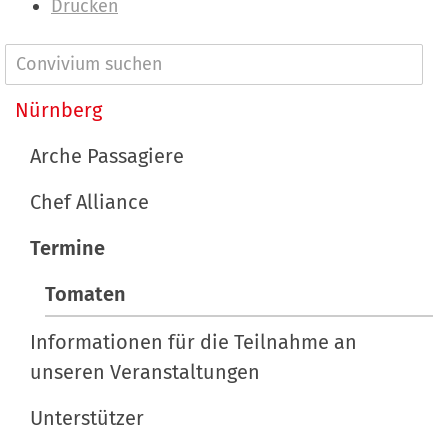
n
Drucken
h
a
N
l
a
Nürnberg
t
v
s
Arche Passagiere
p
i
e
Chef Alliance
g
z
a
Termine
i
t
f
Tomaten
i
i
s
Informationen für die Teilnahme an
o
c
unseren Veranstaltungen
n
h
e
Unterstützer
A