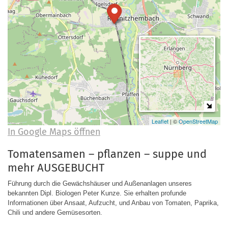
a
r
n
-
d
A
n
m
e
l
d
u
Leaflet
| ©
OpenStreetMap
In Google Maps öffnen
n
g
Tomatensamen – pflanzen – suppe und
mehr AUSGEBUCHT
Führung durch die Gewächshäuser und Außenanlagen unseres
bekannten Dipl. Biologen Peter Kunze. Sie erhalten profunde
Informationen über Ansaat, Aufzucht, und Anbau von Tomaten, Paprika,
Chili und andere Gemüsesorten.