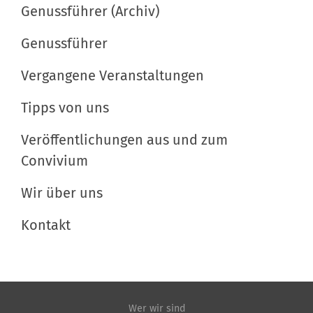
Genussführer (Archiv)
k
t
Genussführer
i
o
Vergangene Veranstaltungen
n
e
Tipps von uns
n
Veröffentlichungen aus und zum
Convivium
Wir über uns
Kontakt
Wer wir sind