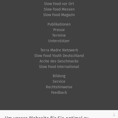
Slow Food vor Ort
Slow Food Messen
Slow Food Magazin
Publikationen
Presse
Termine
Unterstützer
Terra Madre Netzwerk
Slow Food Youth Deutschland
Arche des Geschmacks
Slow Food International
Bildung
Service
Rechtshinweise
Feedback
Startseite
Impressum
Datenschutz
Kontakt
Jobs
Sitemap
x