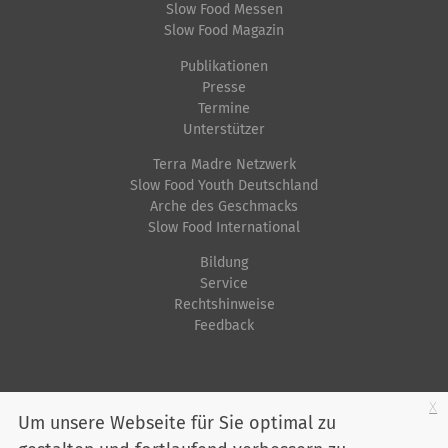
Slow Food Messen
Slow Food Magazin
Publikationen
Presse
Termine
Unterstützer
Terra Madre Netzwerk
Slow Food Youth Deutschland
Arche des Geschmacks
Slow Food International
Bildung
Service
Rechtshinweise
Feedback
Startseite
Impressum
Datenschutz
Kontakt
Jobs
Sitemap
x
Um unsere Webseite für Sie optimal zu