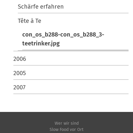
Schärfe erfahren
Tête à Te
con_os_b288-con_os_b288_3-
teetrinker.jpg
2006
2005
2007
Wer wir sind
Slow Food vor Ort