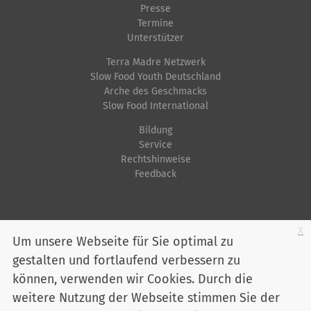
Presse
Termine
Unterstützer
Terra Madre Netzwerk
Slow Food Youth Deutschland
Arche des Geschmacks
Slow Food International
Bildung
Service
Rechtshinweise
Feedback
Startseite
Impressum
Datenschutz
Kontakt
Jobs
Sitemap
x
Um unsere Webseite für Sie optimal zu
gestalten und fortlaufend verbessern zu
Youtube
Facebook
Instagram
LinkedIn
Bluesky
können, verwenden wir Cookies. Durch die
Mitglied werden
weitere Nutzung der Webseite stimmen Sie der