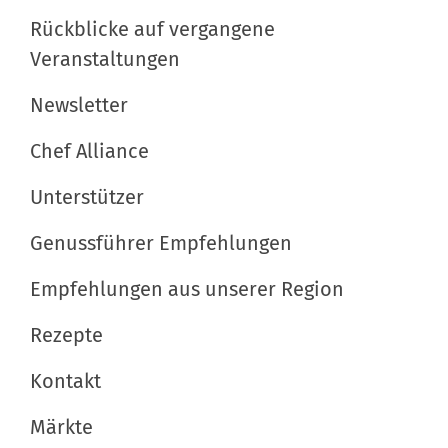
i
d
p
Rückblicke auf vergangene
g
i
e
Veranstaltungen
a
n
z
t
v
i
Newsletter
o
f
i
Chef Alliance
l
i
o
l
s
Unterstützer
n
e
c
r
h
Genussführer Empfehlungen
G
e
Empfehlungen aus unserer Region
r
A
ö
k
Rezepte
ß
t
e
i
Kontakt
…
o
Märkte
n