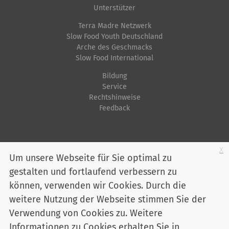
Unterstützer
Terra Madre Netzwerk
Slow Food Youth Deutschland
Arche des Geschmacks
Slow Food International
Bildung
Service
Rechtshinweise
Feedback
Startseite
Impressum
Datenschutz
Kontakt
Jobs
Sitemap
x
Um unsere Webseite für Sie optimal zu
gestalten und fortlaufend verbessern zu
Youtube
Facebook
Instagram
LinkedIn
Bluesky
können, verwenden wir Cookies. Durch die
Mitglied werden
weitere Nutzung der Webseite stimmen Sie der
Verwendung von Cookies zu. Weitere
Informationen zu Cookies erhalten Sie in
Slow Food Deutschland e. V. - Marienstraße 30 - 10117 Berlin