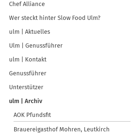
a
Chef Alliance
i
t
f
Wer steckt hinter Slow Food Ulm?
i
i
s
ulm | Aktuelles
o
c
n
h
Ulm | Genussführer
e
ulm | Kontakt
A
k
Genussführer
t
i
Unterstützer
o
ulm | Archiv
n
e
AOK Pfundsfit
n
Brauereigasthof Mohren, Leutkirch