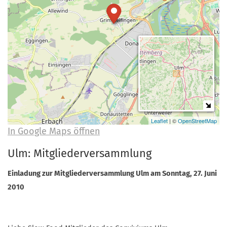
a
r
n
-
d
A
n
m
e
l
d
u
Leaflet
| ©
OpenStreetMap
In Google Maps öffnen
n
g
Ulm: Mitgliederversammlung
Einladung zur Mitgliederversammlung Ulm am Sonntag, 27. Juni
2010