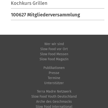
Kochkurs Grillen
100627 Mitgliederversammlung
Wer wir sind
Slow Food vor Ort
Slow Food Messen
Slow Food Magazin
Publikationen
Presse
Termine
Unterstützer
Terra Madre Netzwerk
Slow Food Youth Deutschland
Arche des Geschmacks
Slow Food International