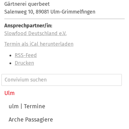
Gärtnerei querbeet
Salenweg 10, 89081 Ulm-Grimmelfingen
Ansprechpartner/in:
Slowfood Deutschland e.V.
Termin als iCal herunterladen
I
RSS-Feed
n
Drucken
h
a
N
l
a
Ulm
t
v
s
ulm | Termine
p
i
e
Arche Passagiere
g
z