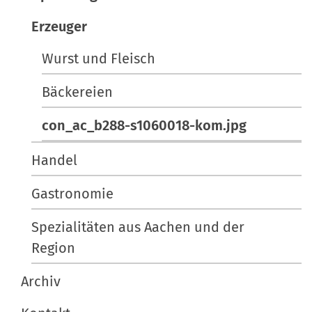
ö
k
ß
t
Erzeuger
e
i
Wurst und Fleisch
…
o
n
Bäckereien
e
n
con_ac_b288-s1060018-kom.jpg
Handel
Gastronomie
Spezialitäten aus Aachen und der
Region
Archiv