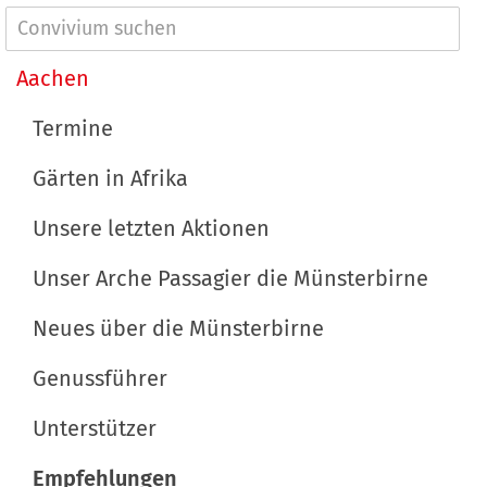
g
h
N
e
a
a
Aachen
B
l
v
i
t
Termine
l
s
i
d
p
Gärten in Afrika
g
i
e
a
Unsere letzten Aktionen
n
z
t
v
i
Unser Arche Passagier die Münsterbirne
o
f
i
l
i
Neues über die Münsterbirne
o
l
s
n
e
c
Genussführer
r
h
Unterstützer
G
e
r
A
Empfehlungen