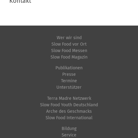
Kontakt
Wer wir sind
Slow Food vor Ort
Slow Food Messen
Slow Food Magazin
Publikationen
Presse
Termine
Unterstützer
Terra Madre Netzwerk
Slow Food Youth Deutschland
Arche des Geschmacks
Slow Food International
Bildung
Service