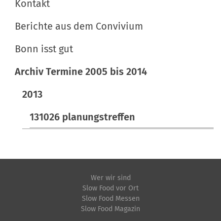
Kontakt
t
i
Berichte aus dem Convivium
o
Bonn isst gut
n
e
Archiv Termine 2005 bis 2014
n
2013
131026 planungstreffen
Wer wir sind
Slow Food vor Ort
Slow Food Messen
Slow Food Magazin