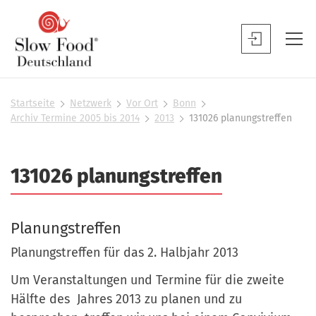
S
l
S
o
l
w
o
F
w
Startseite
Netzwerk
Vor Ort
Bonn
S
o
Archiv Termine 2005 bis 2014
2013
131026 planungstreffen
F
i
o
o
e
d
s
o
131026 planungstreffen
D
i
d
n
e
B
d
u
h
e
Planungstreffen
t
i
n
e
s
Planungstreffen für das 2. Halbjahr 2013
u
r
c
t
Um Veranstaltungen und Termine für die zweite
h
z
Hälfte des Jahres 2013 zu planen und zu
l
e