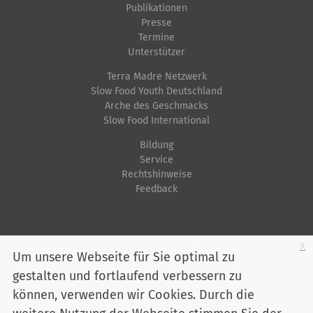
Publikationen
Presse
Termine
Unterstützer
Terra Madre Netzwerk
Slow Food Youth Deutschland
Arche des Geschmacks
Slow Food International
Bildung
Service
Rechtshinweise
Feedback
Startseite
Impressum
Datenschutz
Kontakt
Jobs
Sitemap
x
Um unsere Webseite für Sie optimal zu
gestalten und fortlaufend verbessern zu
Youtube
Facebook
Instagram
LinkedIn
Bluesky
können, verwenden wir Cookies. Durch die
Mitglied werden