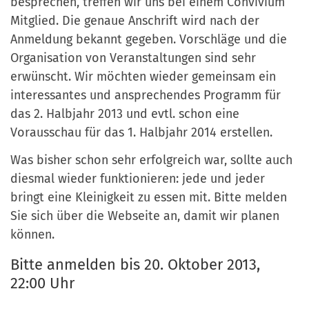
besprechen, treffen wir uns bei einem Convivium
a
r
Mitglied. Die genaue Anschrift wird nach der
n
-
Anmeldung bekannt gegeben. Vorschläge und die
d
A
Organisation von Veranstaltungen sind sehr
n
erwünscht. Wir möchten wieder gemeinsam ein
m
interessantes und ansprechendes Programm für
e
das 2. Halbjahr 2013 und evtl. schon eine
l
Vorausschau für das 1. Halbjahr 2014 erstellen.
d
Was bisher schon sehr erfolgreich war, sollte auch
u
diesmal wieder funktionieren: jede und jeder
n
bringt eine Kleinigkeit zu essen mit. Bitte melden
g
Sie sich über die Webseite an, damit wir planen
können.
Bitte anmelden bis 20. Oktober 2013,
22:00 Uhr