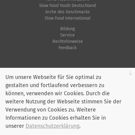
Slow Food Youth Deutschland
Arche des Geschmacks
Slow Food International
Bildung
Service
Rechtshinweise
Feedback
Startseite
Impressum
Datenschutz
Kontakt
Jobs
Sitemap
x
Um unsere Webseite für Sie optimal zu
gestalten und fortlaufend verbessern zu
Youtube
Facebook
Instagram
LinkedIn
Bluesky
können, verwenden wir Cookies. Durch die
Mitglied werden
weitere Nutzung der Webseite stimmen Sie der
Verwendung von Cookies zu. Weitere
Informationen zu Cookies erhalten Sie in
Slow Food Deutschland e. V. - Marienstraße 30 - 10117 Berlin
Telefon:
030 / 2 00 04 75-0
unserer
Datenschutzerklärung
.
info@slowfood.de