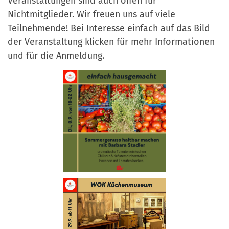
Veranstaltungen sind auch offen für
a
r
Nichtmitglieder. Wir freuen uns auf viele
n
-
Teilnehmende! Bei Interesse einfach auf das Bild
d
A
der Veranstaltung klicken für mehr Informationen
n
und für die Anmeldung.
m
e
l
d
u
n
g