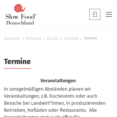
S
l
S
o
l
w
o
F
w
Startseite
Netzwerk
Vor Ort
Diepholz
Termine
S
o
F
i
o
o
e
d
s
o
Termine
D
i
d
n
e
B
d
u
h
Veranstaltungen
e
t
i
n
In unregelmäßigen Abständen planen wir
e
s
u
Veranstaltungen, z.B. Kochevents oder auch
r
c
t
Besuche bei Landwirt*innen, in produzierenden
h
z
Betrieben, Hofläden oder Restaurants. Alle
l
e