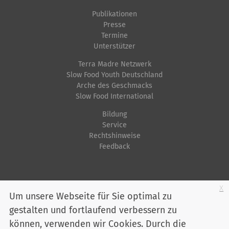
Publikationen
Presse
Termine
Unterstützer
Terra Madre Netzwerk
Slow Food Youth Deutschland
Arche des Geschmacks
Slow Food International
Bildung
Service
Rechtshinweise
Feedback
Startseite
Impressum
Datenschutz
Kontakt
Jobs
Sitemap
x
Um unsere Webseite für Sie optimal zu
gestalten und fortlaufend verbessern zu
Youtube
Facebook
Instagram
LinkedIn
Bluesky
können, verwenden wir Cookies. Durch die