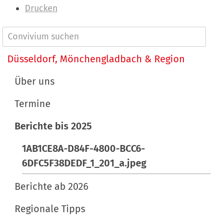
e
I
Drucken
i
n
g
h
N
e
a
a
Düsseldorf, Mönchengladbach & Region
B
l
v
i
t
Über uns
l
s
i
d
p
Termine
g
i
e
a
Berichte bis 2025
n
z
t
v
i
1AB1CE8A-D84F-4800-BCC6-
o
f
i
6DFC5F38DEDF_1_201_a.jpeg
l
i
o
l
s
Berichte ab 2026
n
e
c
r
h
Regionale Tipps