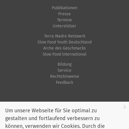
Publikationen
Presse
Termine
Unterstützer
Terra Madre Netzwerk
Slow Food Youth Deutschland
Arche des Geschmacks
Slow Food International
Bildung
Service
Rechtshinweise
Feedback
Startseite
Impressum
Datenschutz
Kontakt
Jobs
Sitemap
x
Um unsere Webseite für Sie optimal zu
gestalten und fortlaufend verbessern zu
Youtube
Facebook
Instagram
LinkedIn
Bluesky
können, verwenden wir Cookies. Durch die