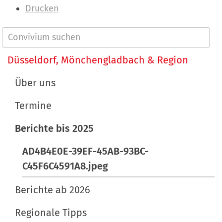
e
I
Drucken
i
n
g
h
N
e
a
a
Düsseldorf, Mönchengladbach & Region
B
l
v
i
t
Über uns
l
s
i
d
p
Termine
g
i
e
a
Berichte bis 2025
n
z
t
v
i
AD4B4E0E-39EF-45AB-93BC-
o
f
i
C45F6C4591A8.jpeg
l
i
o
l
s
Berichte ab 2026
n
e
c
r
h
Regionale Tipps