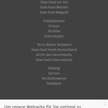
Slow Food vor Ort
Slow Food Messen
Slow Food Magazin
Publikationen
Presse
Termine
Unterstützer
Terra Madre Netzwerk
Slow Food Youth Deutschland
Arche des Geschmacks
Slow Food International
Bildung
Service
Rechtshinweise
Feedback
Startseite
Impressum
Datenschutz
Kontakt
Jobs
Sitemap
x
Um unsere Webseite für Sie optimal zu