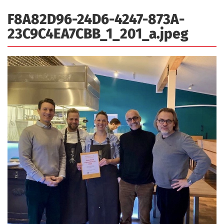
a
r
F8A82D96-24D6-4247-873A-
n
-
23C9C4EA7CBB_1_201_a.jpeg
d
A
n
m
e
l
d
u
n
g