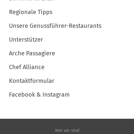
n
e
c
r
h
Regionale Tipps
G
e
Unsere Genussführer-Restaurants
r
A
ö
k
Unterstützer
ß
t
e
i
Arche Passagiere
…
o
n
Chef Alliance
e
Kontaktformular
n
Facebook & Instagram
Wer wir sind