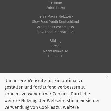
Termine
Unterstützer
Terra Madre Netzwerk
Slow Food Youth Deutschland
Arche des Geschmacks
Slow Food International
Bildung
Service
Rechtshinweise
Feedback
Startseite
Impressum
Datenschutz
Kontakt
Jobs
Sitemap
x
Um unsere Webseite für Sie optimal zu
gestalten und fortlaufend verbessern zu
Youtube
Facebook
Instagram
LinkedIn
Bluesky
können, verwenden wir Cookies. Durch die
Mitglied werden
weitere Nutzung der Webseite stimmen Sie der
Verwendung von Cookies zu. Weitere