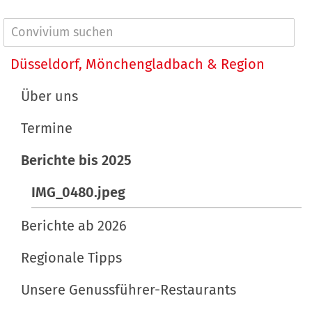
i
n
g
h
N
e
a
a
Düsseldorf, Mönchengladbach & Region
B
l
v
i
t
Über uns
l
s
i
d
p
Termine
g
i
e
a
Berichte bis 2025
n
z
t
v
i
IMG_0480.jpeg
o
f
i
l
i
Berichte ab 2026
o
l
s
n
e
c
Regionale Tipps
r
h
Unsere Genussführer-Restaurants
G
e
r
A