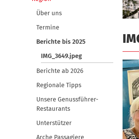
i
e
e
r
u
g
Über uns
t
a
s
Termine
t
c
IM
Berichte bis 2025
i
h
l
o
IMG_3649.jpeg
a
n
n
Berichte ab 2026
d
Regionale Tipps
Unsere Genussführer-
Restaurants
Unterstützer
Arche Passagiere