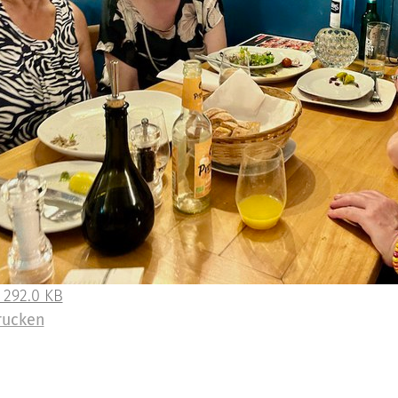
 292.0 KB
rucken