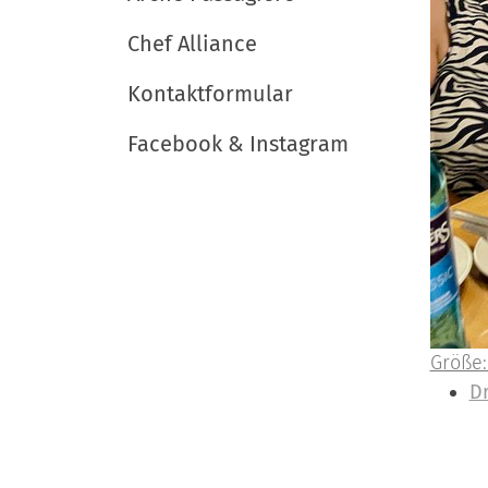
Chef Alliance
Kontaktformular
Facebook & Instagram
Z
Größe:
e
I
D
i
n
g
h
e
a