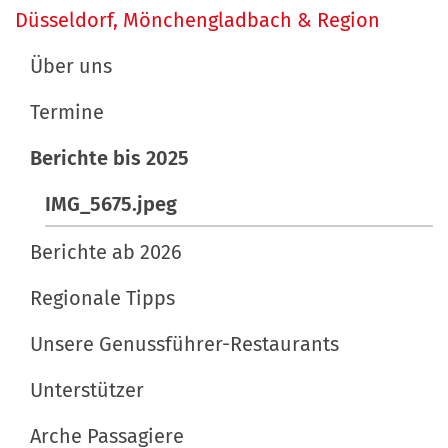
a
Düsseldorf, Mönchengladbach & Region
B
l
v
i
t
Über uns
l
s
i
d
p
Termine
g
i
e
a
Berichte bis 2025
n
z
t
v
i
IMG_5675.jpeg
o
f
i
l
i
Berichte ab 2026
o
l
s
n
e
c
Regionale Tipps
r
h
Unsere Genussführer-Restaurants
G
e
r
A
Unterstützer
ö
k
ß
t
Arche Passagiere