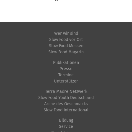
Wer wir sind
Slow Food vor Ort
Slow Food Messen
Slow Food Magazin
Publikationen
Presse
Termine
Unterstützer
Terra Madre Netzwerk
Slow Food Youth Deutschland
Arche des Geschmacks
Slow Food International
Bildung
Service