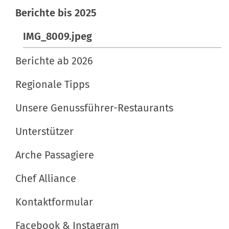
a
Berichte bis 2025
n
z
t
v
i
IMG_8009.jpeg
o
f
i
l
i
Berichte ab 2026
o
l
s
n
e
c
Regionale Tipps
r
h
Unsere Genussführer-Restaurants
G
e
r
A
Unterstützer
ö
k
ß
t
Arche Passagiere
e
i
Chef Alliance
…
o
n
Kontaktformular
e
n
Facebook & Instagram