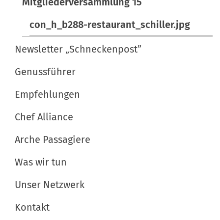
Mitgliederversammlung 15
o
f
i
l
i
o
con_h_b288-restaurant_schiller.jpg
l
s
n
e
c
Newsletter „Schneckenpost”
r
h
G
e
Genussführer
r
A
Empfehlungen
ö
k
ß
t
Chef Alliance
e
i
…
o
Arche Passagiere
n
Was wir tun
e
n
Unser Netzwerk
Kontakt