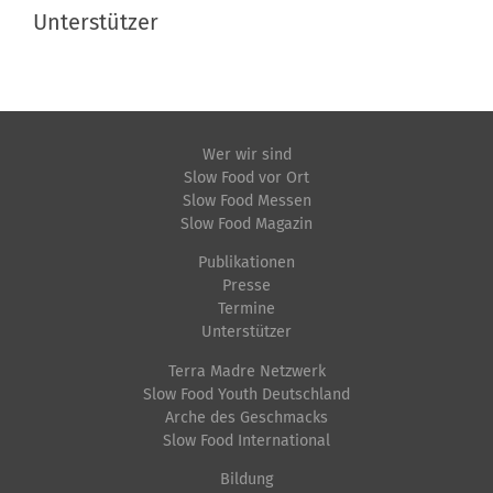
Unterstützer
Wer wir sind
Slow Food vor Ort
Slow Food Messen
Slow Food Magazin
Publikationen
Presse
Termine
Unterstützer
Terra Madre Netzwerk
Slow Food Youth Deutschland
Arche des Geschmacks
Slow Food International
Bildung