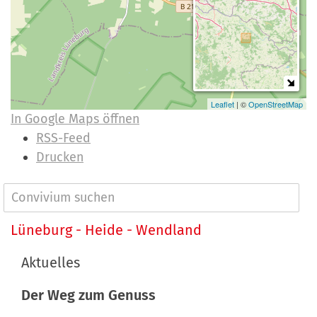
Leaflet
| ©
OpenStreetMap
In Google Maps öffnen
I
RSS-Feed
n
Drucken
h
a
N
l
a
Lüneburg - Heide - Wendland
t
v
s
Aktuelles
p
i
e
Der Weg zum Genuss
g
z