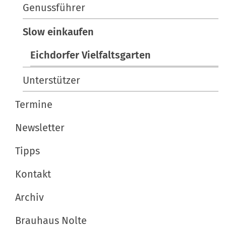
a
Genussführer
i
t
f
Slow einkaufen
i
i
s
Eichdorfer Vielfaltsgarten
o
c
n
h
Unterstützer
e
A
Termine
k
Newsletter
t
i
Tipps
o
n
Kontakt
e
Archiv
n
Brauhaus Nolte