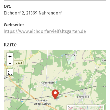
a
r
Ort:
n
-
Eichdorf 2, 21369 Nahrendorf
d
A
Webseite:
n
https://www.eichdorfervielfaltsgarten.de
m
e
Karte
l
d
+
u
-
n
g