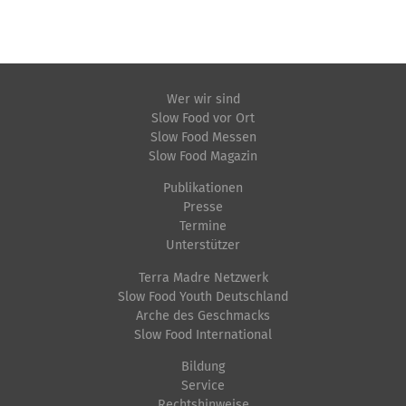
Wer wir sind
Slow Food vor Ort
Slow Food Messen
Slow Food Magazin
Publikationen
Presse
Termine
Unterstützer
Terra Madre Netzwerk
Slow Food Youth Deutschland
Arche des Geschmacks
Slow Food International
Bildung
Service
Rechtshinweise