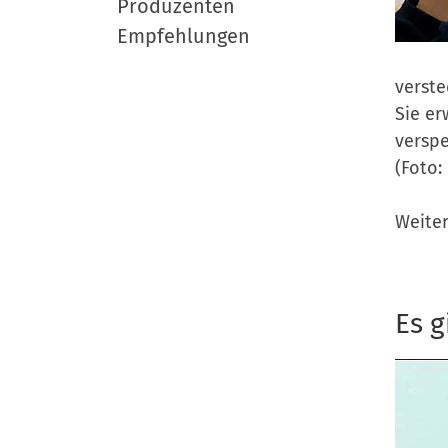
Produzenten
Empfehlungen
verste
Sie er
verspe
(Foto:
Weite
Es g