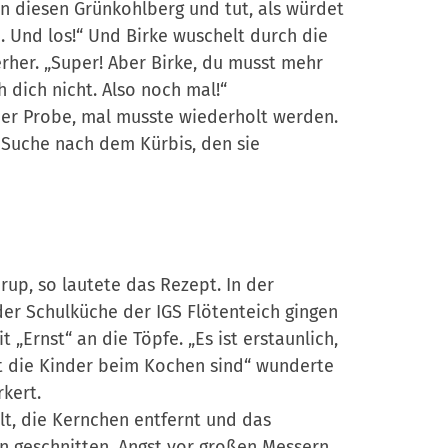
in diesen Grünkohlberg und tut, als würdet
. Und los!“ Und Birke wuschelt durch die
erher. „Super! Aber Birke, du musst mehr
h dich nicht. Also noch mal!“
ner Probe, mal musste wiederholt werden.
r Suche nach dem Kürbis, den sie
rup, so lautete das Rezept. In der
r Schulküche der IGS Flötenteich gingen
 „Ernst“ an die Töpfe. „Es ist erstaunlich,
rt die Kinder beim Kochen sind“ wunderte
kert.
t, die Kernchen entfernt und das
en geschnitten, Angst vor großen Messern