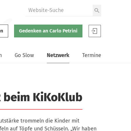
W
e
b
en
Gedenken an Carlo Petrini
s
S
i
l
t
o
n
Go Slow
Netzwerk
Termine
e
w
d
F
u
o
r
o
c
d
R beim KiKoKlub
h
B
s
e
u
n
c
tstärke trommeln die Kinder mit
u
h
eln auf Töpfe und Schüsseln. „Wir haben
t