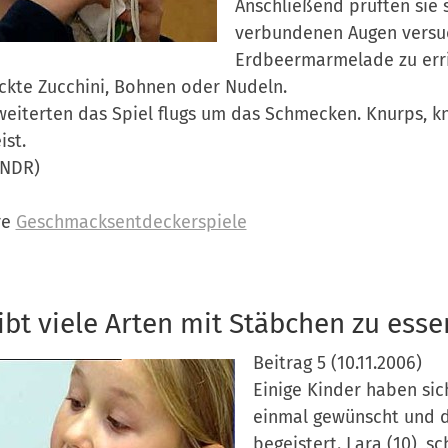
Anschließend prüften sie s
verbundenen Augen versuc
Erdbeermarmelade zu errie
ckte Zucchini, Bohnen oder Nudeln.
weiterten das Spiel flugs um das Schmecken. Knurps, k
ist.
 NDR)
re
Geschmacksentdeckerspiele
ibt viele Arten mit Stäbchen zu esse
Beitrag 5 (10.11.2006)
Einige Kinder haben si
einmal gewünscht und 
begeistert. Lara (10), s