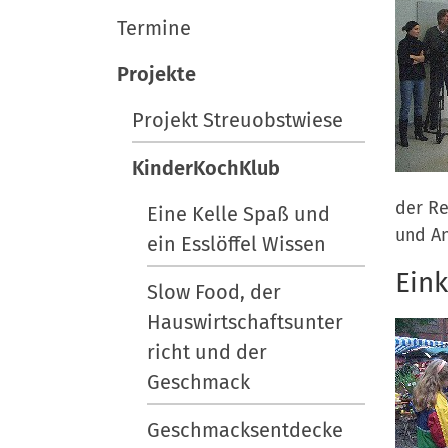
i
e
e
r
Termine
u
g
t
a
Projekte
s
t
c
Projekt Streuobstwiese
i
h
l
KinderKochKlub
o
a
n
der Re
Eine Kelle Spaß und
n
und An
ein Esslöffel Wissen
d
Ein
Slow Food, der
Hauswirtschaftsunter
richt und der
Geschmack
Geschmacksentdecke