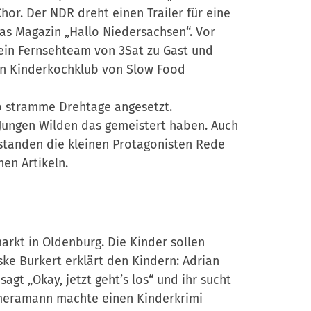
e
Chor. Der NDR dreht einen Trailer für eine
z
n
 das Magazin „Hallo Niedersachsen“. Vor
e
in Fernsehteam von 3Sat zu Gast und
r
en Kinderkochklub von Slow Food
-
A
 stramme Drehtage angesetzt.
n
Jungen Wilden das gemeistert haben. Auch
m
standen die kleinen Protagonisten Rede
e
hen Artikeln.
l
d
u
n
g
rkt in Oldenburg. Die Kinder sollen
ske Burkert erklärt den Kindern: Adrian
 sagt „Okay, jetzt geht’s los“ und ihr sucht
meramann machte einen Kinderkrimi