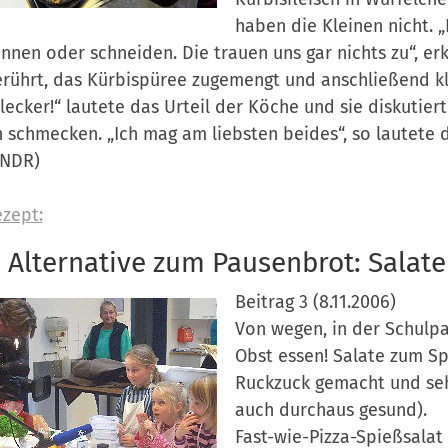
haben die Kleinen nicht. 
nnen oder schneiden. Die trauen uns gar nichts zu“, erk
erührt, das Kürbispüree zugemengt und anschließend k
lecker!“ lautete das Urteil der Köche und sie diskutie
 schmecken. „Ich mag am liebsten beides“, so lautete 
 NDR)
zept:
 Alternative zum Pausenbrot: Salat
Beitrag 3 (8.11.2006)
Von wegen, in der Schulp
Obst essen! Salate zum Sp
Ruckzuck gemacht und sehr,
auch durchaus gesund).
Fast-wie-Pizza-Spießsala