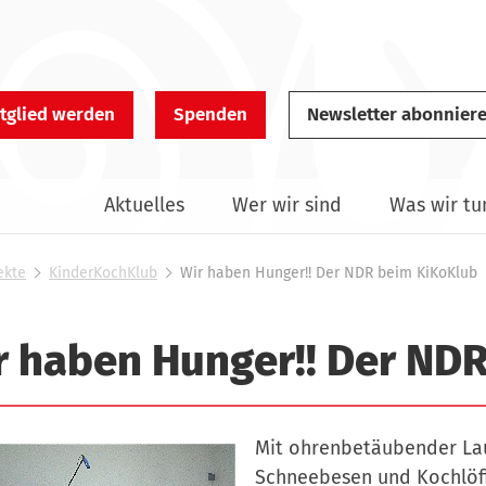
tglied werden
Spenden
Newsletter abonnier
Aktuelles
Wer wir sind
Was wir tu
ekte
KinderKochKlub
Wir haben Hunger!! Der NDR beim KiKoKlub
r haben Hunger!! Der ND
Mit ohrenbetäubender Lau
Schneebesen und Kochlöff