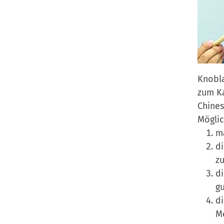
Knobla
zum Ka
Chines
Möglic
ma
di
zu
di
gu
d
Me