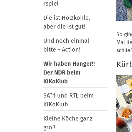
rspiel
Die ist Holzkohle,
aber die ist gut!
So gin
Und noch einmal
Mal li
bitte – Action!
schlie
Kürb
Wir haben Hunger!!
Der NDR beim
KiKoKlub
SAT.1 und RTL beim
KiKoKlub
Kleine Köche ganz
groß