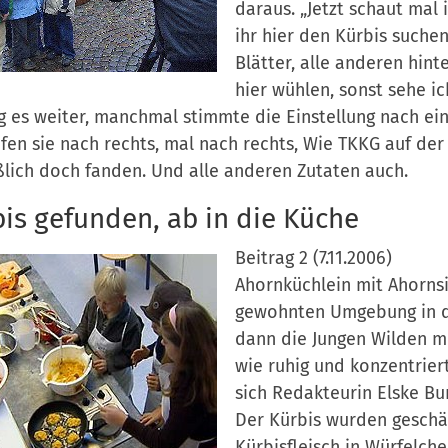
daraus. „Jetzt schaut mal 
ihr hier den Kürbis suchen
Blätter, alle anderen hint
hier wühlen, sonst sehe ic
g es weiter, manchmal stimmte die Einstellung nach ei
efen sie nach rechts, mal nach rechts, Wie TKKG auf de
ßlich doch fanden. Und alle anderen Zutaten auch.
is gefunden, ab in die Küche
Beitrag 2 (7.11.2006)
Ahornküchlein mit Ahornsi
gewohnten Umgebung in de
dann die Jungen Wilden mit
wie ruhig und konzentrie
sich Redakteurin Elske Bur
Der Kürbis wurden geschäl
Kürbisfleisch in Würfelch