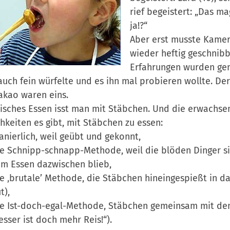
rief begeistert: „Das m
ja!?“
Aber erst musste Kamer
wieder heftig geschnibb
Erfahrungen wurden gema
uch fein würfelte und es ihn mal probieren wollte. Der 
kao waren eins.
isches Essen isst man mit Stäbchen. Und die erwachsen
hkeiten es gibt, mit Stäbchen zu essen:
nierlich, weil geübt und gekonnt,
e Schnipp-schnapp-Methode, weil die blöden Dinger s
m Essen dazwischen blieb,
e ‚brutale’ Methode, die Stäbchen hineingespießt in da
t),
ie Ist-doch-egal-Methode, Stäbchen gemeinsam mit de
sser ist doch mehr Reis!“).