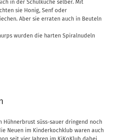
ich in der Schulküche selber. Mit
hten sie Honig, Senf oder
chen. Aber sie erraten auch in Beuteln
nurps wurden die harten Spiralnudeln
n
ch Hühnerbrust süss-sauer dringend noch
die Neuen im Kinderkochklub waren auch
chon seit vier Jahren im KiKoKlub dabei,