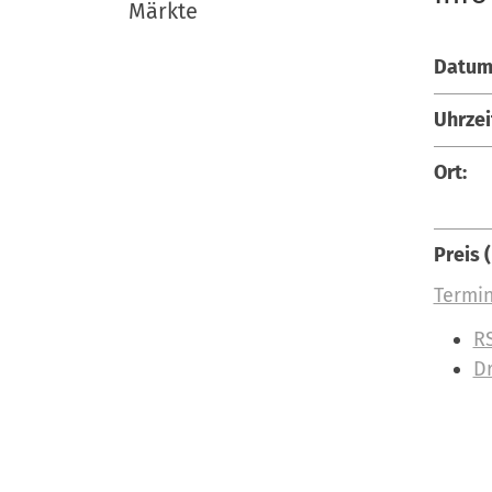
Märkte
Datum
Uhrzei
Ort:
Preis 
Termin
I
R
n
D
h
a
l
t