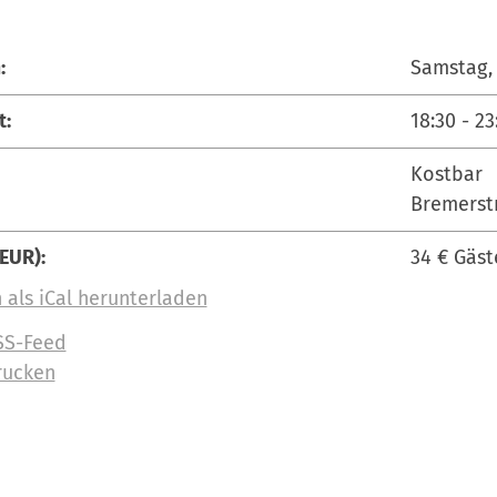
:
Samstag, 
t:
18:30
-
23
Kostbar
Bremerst
(EUR):
34 € Gäst
 als iCal herunterladen
SS-Feed
rucken