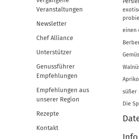
Persie
Veranstaltungen
exotis
probie
Newsletter
einen 
Chef Alliance
Berber
Unterstützer
Gemüse
Genussführer
Walnüs
Empfehlungen
Apriko
Empfehlungen aus
süßer
unserer Region
Die Sp
Rezepte
Dat
Kontakt
Info