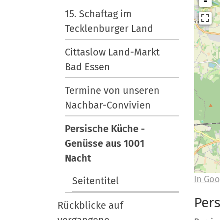
i
-
e
e
r
15. Schaftag im
u
g
Tecklenburger Land
t
a
s
t
Cittaslow Land-Markt
c
i
Bad Essen
h
l
o
Termine von unseren
a
n
Nachbar-Convivien
n
d
Persische Küche -
Genüsse aus 1001
Nacht
In Goo
Seitentitel
Per
Rückblicke auf
vergangene