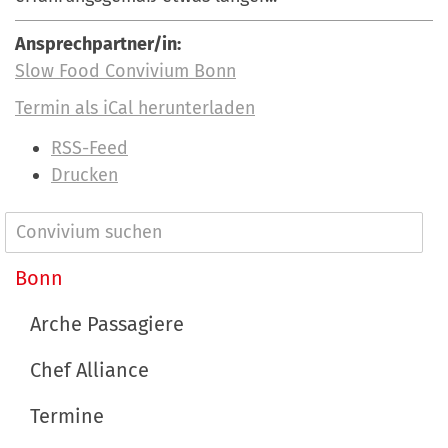
Ansprechpartner/in:
Slow Food Convivium Bonn
Termin als iCal herunterladen
I
RSS-Feed
n
Drucken
h
a
N
l
a
Bonn
t
v
s
Arche Passagiere
p
i
e
Chef Alliance
g
z
a
Termine
i
t
f