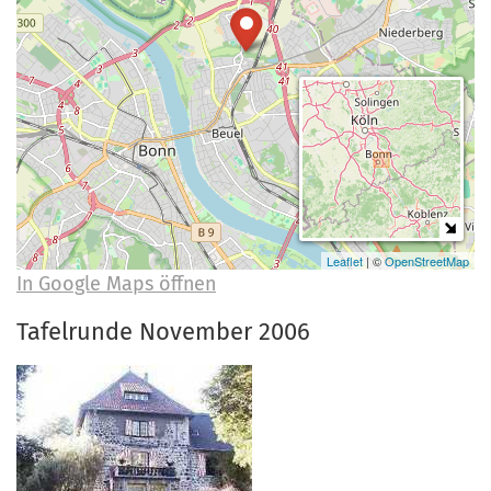
a
r
n
-
d
A
n
m
e
l
d
u
Leaflet
| ©
OpenStreetMap
In Google Maps öffnen
n
g
Tafelrunde November 2006