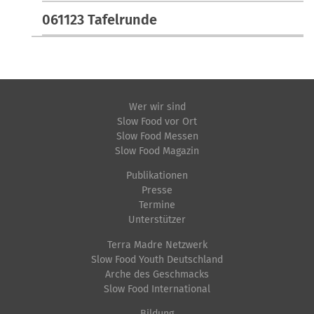
061123 Tafelrunde
Wer wir sind
Slow Food vor Ort
Slow Food Messen
Slow Food Magazin
Publikationen
Presse
Termine
Unterstützer
Terra Madre Netzwerk
Slow Food Youth Deutschland
Arche des Geschmacks
Slow Food International
Bildung