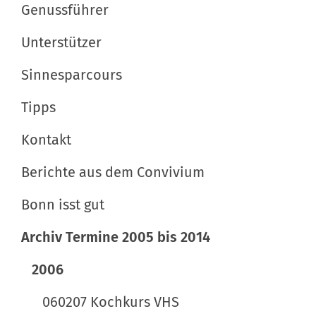
Genussführer
i
i
s
Unterstützer
o
c
n
h
Sinnesparcours
e
Tipps
A
k
Kontakt
t
i
Berichte aus dem Convivium
o
Bonn isst gut
n
e
Archiv Termine 2005 bis 2014
n
2006
060207 Kochkurs VHS