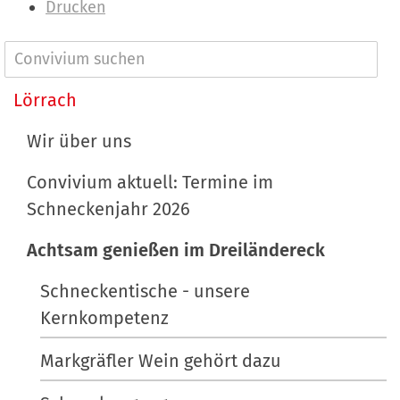
e
I
Drucken
i
n
g
h
N
e
a
a
Lörrach
B
l
v
i
t
Wir über uns
l
s
i
d
p
Convivium aktuell: Termine im
g
i
e
Schneckenjahr 2026
a
n
z
t
v
i
Achtsam genießen im Dreiländereck
o
f
i
Schneckentische - unsere
l
i
o
Kernkompetenz
l
s
n
e
c
Markgräfler Wein gehört dazu
r
h
G
e