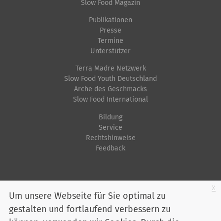
Slow Food Magazin
Publikationen
Presse
Termine
Unterstützer
Terra Madre Netzwerk
Slow Food Youth Deutschland
Arche des Geschmacks
Slow Food International
Bildung
Service
Rechtshinweise
Feedback
Startseite
Impressum
Datenschutz
Kontakt
Jobs
Sitemap
x
Um unsere Webseite für Sie optimal zu
gestalten und fortlaufend verbessern zu
Youtube
Facebook
Instagram
LinkedIn
Bluesky