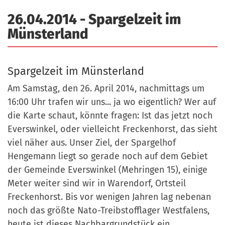
a
r
26.04.2014 - Spargelzeit im
n
-
Münsterland
d
A
n
m
Spargelzeit im Münsterland
e
Am Samstag, den 26. April 2014, nachmittags um
l
16:00 Uhr trafen wir uns... ja wo eigentlich? Wer auf
d
die Karte schaut, könnte fragen: Ist das jetzt noch
u
Everswinkel, oder vielleicht Freckenhorst, das sieht
n
viel näher aus. Unser Ziel, der Spargelhof
g
Hengemann liegt so gerade noch auf dem Gebiet
der Gemeinde Everswinkel (Mehringen 15), einige
Meter weiter sind wir in Warendorf, Ortsteil
Freckenhorst. Bis vor wenigen Jahren lag nebenan
noch das größte Nato-Treibstofflager Westfalens,
heute ist dieses Nachbargrundstück ein