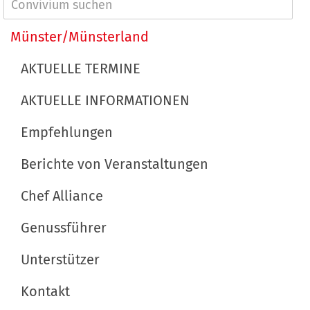
a
N
l
a
Münster/Münsterland
t
v
s
AKTUELLE TERMINE
p
i
e
AKTUELLE INFORMATIONEN
g
z
a
Empfehlungen
i
t
f
Berichte von Veranstaltungen
i
i
s
Chef Alliance
o
c
n
h
Genussführer
e
Unterstützer
A
k
Kontakt
t