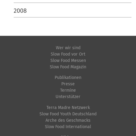
2008
Wer wir sind
Slow Food vor Ort
Slow Food Messen
Slow Food Magazin
Publikationen
Presse
Termine
Unterstützer
Terra Madre Netzwerk
Slow Food Youth Deutschland
Arche des Geschmacks
Slow Food International