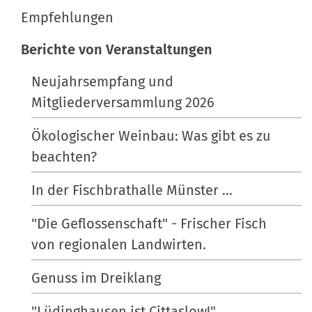
a
Empfehlungen
n
z
t
v
i
Berichte von Veranstaltungen
o
f
i
l
i
Neujahrsempfang und
o
l
s
Mitgliederversammlung 2026
n
e
c
r
h
Ökologischer Weinbau: Was gibt es zu
G
e
beachten?
r
A
ö
k
In der Fischbrathalle Münster ...
ß
t
"Die Geflossenschaft" - Frischer Fisch
e
i
…
o
von regionalen Landwirten.
n
Genuss im Dreiklang
e
n
"Lüdinghausen ist Cittaslow!"