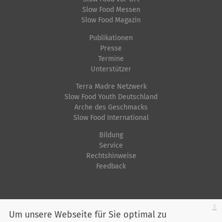
Slow Food Messen
Slow Food Magazin
Publikationen
Presse
Termine
Unterstützer
Terra Madre Netzwerk
Slow Food Youth Deutschland
Arche des Geschmacks
Slow Food International
Bildung
Service
Rechtshinweise
Feedback
Startseite
Impressum
Datenschutz
Kontakt
Jobs
Sitemap
x
Um unsere Webseite für Sie optimal zu