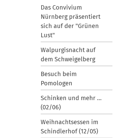
l
s
Das Convivium
d
p
Nürnberg präsentiert
i
e
sich auf der "Grünen
n
z
Lust"
v
i
o
f
Walpurgisnacht auf
l
i
dem Schweigelberg
l
s
e
c
Besuch beim
r
h
Pomologen
G
e
r
A
Schinken und mehr ...
ö
k
(02/06)
ß
t
e
i
Weihnachtsessen im
…
o
Schindlerhof (12/05)
n