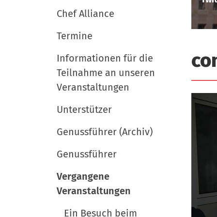
i
e
e
r
Chef Alliance
u
g
t
a
Termine
s
t
c
co
Informationen für die
i
h
Teilnahme an unseren
l
o
Veranstaltungen
a
n
n
Unterstützer
d
Genussführer (Archiv)
Genussführer
Vergangene
Veranstaltungen
Ein Besuch beim