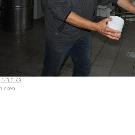
 443.0 KB
rucken