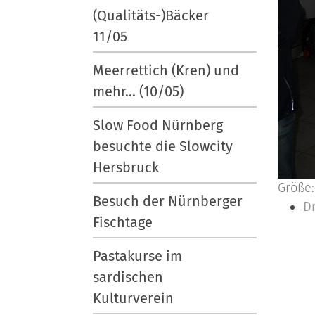
(Qualitäts-)Bäcker
11/05
Meerrettich (Kren) und
mehr... (10/05)
Slow Food Nürnberg
besuchte die Slowcity
Hersbruck
Z
Größe:
Besuch der Nürnberger
e
I
D
Fischtage
i
n
g
h
Pastakurse im
e
a
sardischen
B
l
Kulturverein
i
t