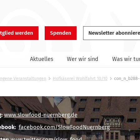
tglied werden
Spenden
Newsletter abonnier
Aktuelles
Wer wir sind
Was wir tu
ngene Veranstaltungen
Hofkäserei Wohlfahrt 10/10
con_n_b288-o
:
www.slowfood-nuernberg.de
ebook:
facebook.com/SlowFoodNuernberg
ter:
www.twitter.com/slow_food