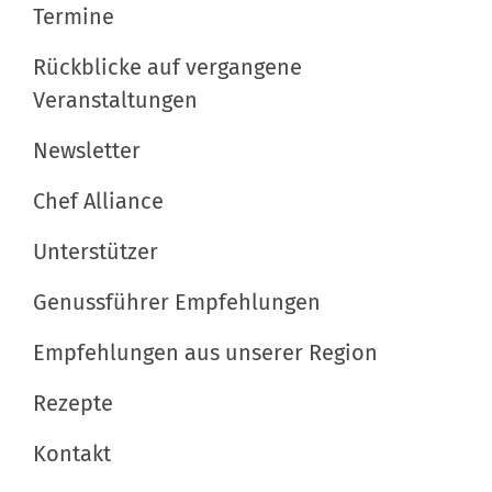
Termine
l
s
i
d
p
Rückblicke auf vergangene
g
i
e
Veranstaltungen
a
n
z
t
v
i
Newsletter
o
f
i
Chef Alliance
l
i
o
l
s
Unterstützer
n
e
c
r
h
Genussführer Empfehlungen
G
e
Empfehlungen aus unserer Region
r
A
ö
k
Rezepte
ß
t
e
i
Kontakt
…
o