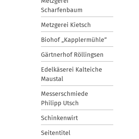
Metzgerei
e
Scharfenbaum
A
k
Metzgerei Kietsch
t
i
Biohof „Kapplermühle“
o
n
Gärtnerhof Röllingsen
e
n
Edelkäserei Kalteiche
Maustal
Messerschmiede
Philipp Utsch
Schinkenwirt
Seitentitel