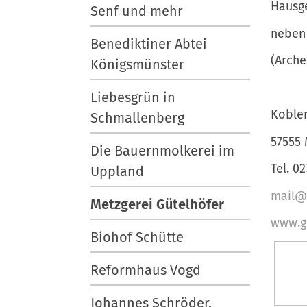
Hausge
Senf und mehr
neben 
Benediktiner Abtei
(Arche
Königsmünster
Liebesgrün in
Koblen
Schmallenberg
57555
Die Bauernmolkerei im
Tel. 0
Uppland
mail@
Metzgerei Gütelhöfer
www.g
Biohof Schütte
Reformhaus Vogd
Johannes Schröder,