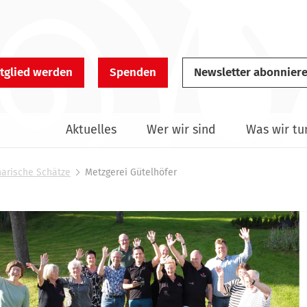
tglied werden
Spenden
Newsletter abonnier
Aktuelles
Wer wir sind
Was wir tu
narische Schätze
Metzgerei Gütelhöfer