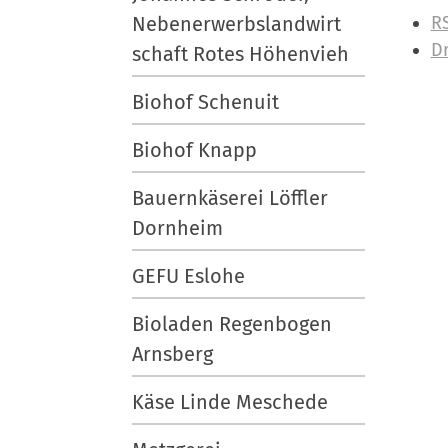
I
Nebenerwerbslandwirt
R
n
D
schaft Rotes Höhenvieh
h
Biohof Schenuit
a
l
Biohof Knapp
t
s
Bauernkäserei Löffler
p
Dornheim
e
z
GEFU Eslohe
i
f
Bioladen Regenbogen
i
Arnsberg
s
c
Käse Linde Meschede
h