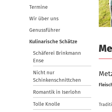
i
e
e
r
Termine
u
g
t
a
Wir über uns
s
t
c
Genussführer
i
h
Kulinarische Schätze
l
o
Me
a
n
Schäferei Brinkmann
n
Ense
d
Nicht nur
Metz
Schinkenschnittchen
Fleisc
Romantik in Iserlohn
Tolle Knolle
Tradit