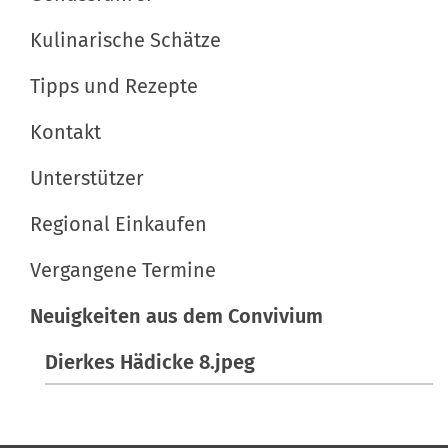
o
f
i
l
i
Kulinarische Schätze
o
l
s
n
e
c
Tipps und Rezepte
r
h
Kontakt
G
e
r
A
Unterstützer
ö
k
ß
t
Regional Einkaufen
e
i
Vergangene Termine
…
o
n
Neuigkeiten aus dem Convivium
e
n
Dierkes Hädicke 8.jpeg