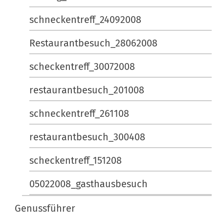
e
i
…
o
schneckentreff_24092008
n
e
Restaurantbesuch_28062008
n
scheckentreff_30072008
restaurantbesuch_201008
schneckentreff_261108
restaurantbesuch_300408
scheckentreff_151208
05022008_gasthausbesuch
Genussführer