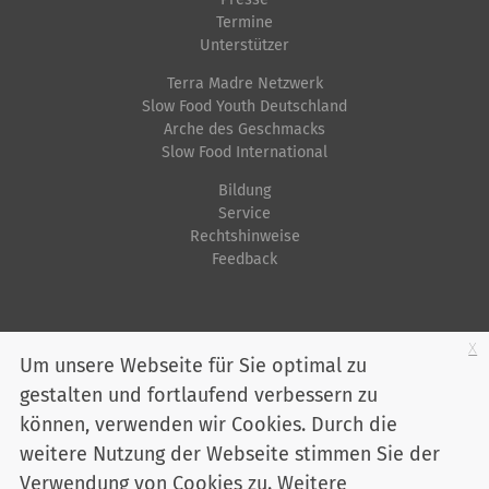
Termine
Unterstützer
Terra Madre Netzwerk
Slow Food Youth Deutschland
Arche des Geschmacks
Slow Food International
Bildung
Service
Rechtshinweise
Feedback
Startseite
Impressum
Datenschutz
Kontakt
Jobs
Sitemap
x
Um unsere Webseite für Sie optimal zu
gestalten und fortlaufend verbessern zu
Youtube
Facebook
Instagram
LinkedIn
Bluesky
können, verwenden wir Cookies. Durch die
Mitglied werden
weitere Nutzung der Webseite stimmen Sie der
Verwendung von Cookies zu. Weitere