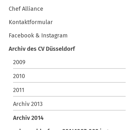
ß
t
Chef Alliance
e
i
Kontaktformular
…
o
n
Facebook & Instagram
e
n
Archiv des CV Düsseldorf
2009
2010
2011
Archiv 2013
Archiv 2014