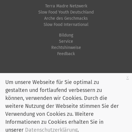
Terra Madre Netzwerk
Slow Food Youth Deutschland
Arche des Geschmacks
Slow Food International
Bildung
Service
Rechtshinweise
Feedback
Startseite
Impressum
Datenschutz
Kontakt
Jobs
Sitemap
x
Um unsere Webseite für Sie optimal zu
gestalten und fortlaufend verbessern zu
Youtube
Facebook
Instagram
LinkedIn
Bluesky
können, verwenden wir Cookies. Durch die
Mitglied werden
weitere Nutzung der Webseite stimmen Sie der
Verwendung von Cookies zu. Weitere
Informationen zu Cookies erhalten Sie in
Slow Food Deutschland e. V. - Marienstraße 30 - 10117 Berlin
Telefon:
030 / 2 00 04 75-0
unserer
Datenschutzerklärung
.