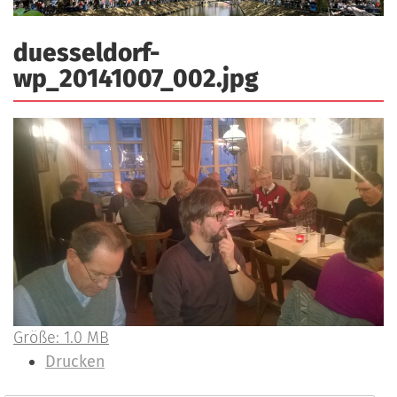
a
r
n
-
duesseldorf-
d
A
wp_20141007_002.jpg
n
m
e
l
d
u
n
g
Z
Größe: 1.0 MB
e
I
Drucken
i
n