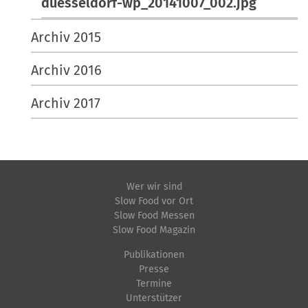
duesseldorf-wp_20141007_002.jpg
Archiv 2015
Archiv 2016
Archiv 2017
Wer wir sind
Slow Food vor Ort
Slow Food Messen
Slow Food Magazin
Publikationen
Presse
Termine
Unterstützer