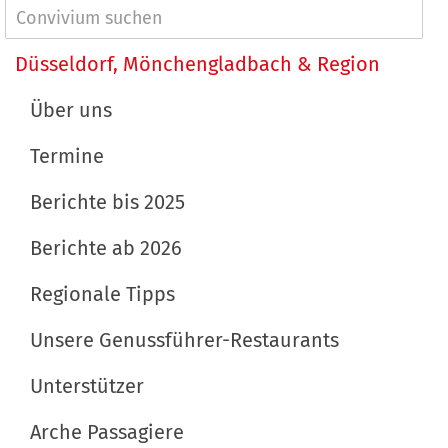
g
h
N
e
a
a
Düsseldorf, Mönchengladbach & Region
B
l
v
i
t
Über uns
l
s
i
d
p
Termine
g
i
e
a
Berichte bis 2025
n
z
t
v
i
Berichte ab 2026
o
f
i
l
i
Regionale Tipps
o
l
s
n
e
c
Unsere Genussführer-Restaurants
r
h
Unterstützer
G
e
r
A
Arche Passagiere
ö
k