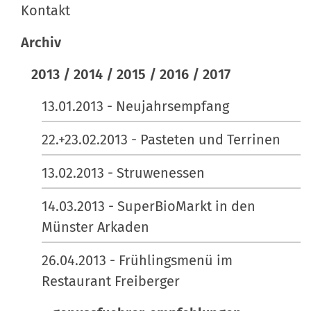
r
A
Kontakt
ö
k
ß
t
Archiv
e
i
2013 / 2014 / 2015 / 2016 / 2017
…
o
n
13.01.2013 - Neujahrsempfang
e
n
22.+23.02.2013 - Pasteten und Terrinen
13.02.2013 - Struwenessen
14.03.2013 - SuperBioMarkt in den
Münster Arkaden
26.04.2013 - Frühlingsmenü im
Restaurant Freiberger