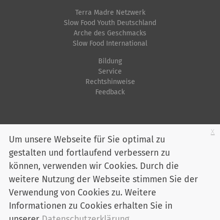
Terra Madre Netzwerk
Slow Food Youth Deutschland
Arche des Geschmacks
Slow Food International
Bildung
Service
Rechtshinweise
Feedback
Startseite
Impressum
Datenschutz
Kontakt
Jobs
Sitemap
x
Um unsere Webseite für Sie optimal zu
gestalten und fortlaufend verbessern zu
Youtube
Facebook
Instagram
LinkedIn
Bluesky
können, verwenden wir Cookies. Durch die
Mitglied werden
weitere Nutzung der Webseite stimmen Sie der
Verwendung von Cookies zu. Weitere
Informationen zu Cookies erhalten Sie in
Slow Food Deutschland e. V. - Marienstraße 30 - 10117 Berlin
Telefon:
030 / 2 00 04 75-0
unserer
Datenschutzerklärung
.