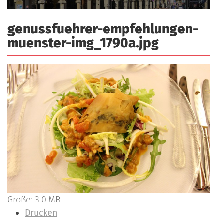
a
r
n
-
genussfuehrer-empfehlungen-
d
A
muenster-img_1790a.jpg
n
m
e
l
d
u
n
g
Z
Größe: 3.0 MB
e
I
Drucken