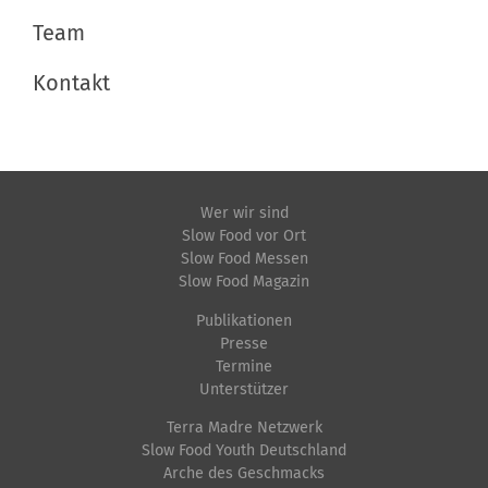
Team
Kontakt
Wer wir sind
Slow Food vor Ort
Slow Food Messen
Slow Food Magazin
Publikationen
Presse
Termine
Unterstützer
Terra Madre Netzwerk
Slow Food Youth Deutschland
Arche des Geschmacks