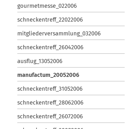
s
gourmetmesse_022006
o
c
n
h
schneckentreff_22022006
e
mitgliederversammlung_032006
A
k
schneckentreff_26042006
t
i
ausflug_13052006
o
n
manufactum_20052006
e
n
schneckentreff_31052006
schneckentreff_28062006
schneckentreff_26072006