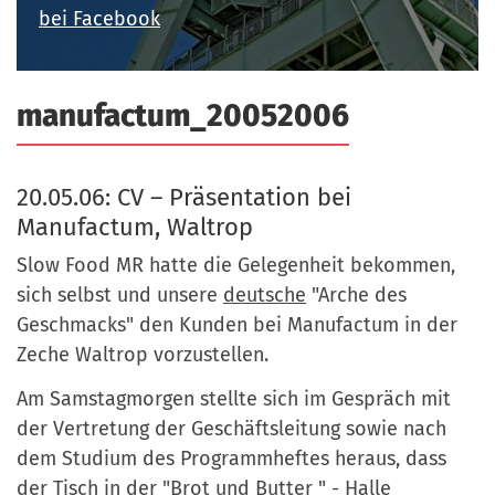
a
bei Facebook
r
n
-
d
A
manufactum_20052006
n
m
e
20.05.06: CV – Präsentation bei
l
Manufactum, Waltrop
d
u
Slow Food MR hatte die Gelegenheit bekommen,
n
sich selbst und unsere
deutsche
"Arche des
g
Geschmacks" den Kunden bei Manufactum in der
Zeche Waltrop vorzustellen.
Am Samstagmorgen stellte sich im Gespräch mit
der Vertretung der Geschäftsleitung sowie nach
dem Studium des Programmheftes heraus, dass
der Tisch in der "Brot und Butter " - Halle