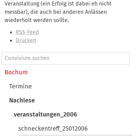
Veranstaltung (ein Erfolg ist dabei eh nicht
messbar), die auch bei anderen Anlässen
wiederholt werden sollte.
I
RSS-Feed
n
Drucken
h
a
N
l
a
Bochum
t
v
s
Termine
p
i
e
Nachlese
g
z
a
veranstaltungen_2006
i
t
f
schneckentreff_25012006
i
i