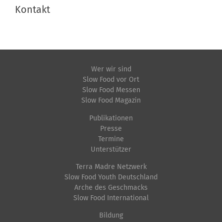
Kontakt
Wer wir sind
Slow Food vor Ort
Slow Food Messen
Slow Food Magazin
Publikationen
Presse
Termine
Unterstützer
Terra Madre Netzwerk
Slow Food Youth Deutschland
Arche des Geschmacks
Slow Food International
Bildung