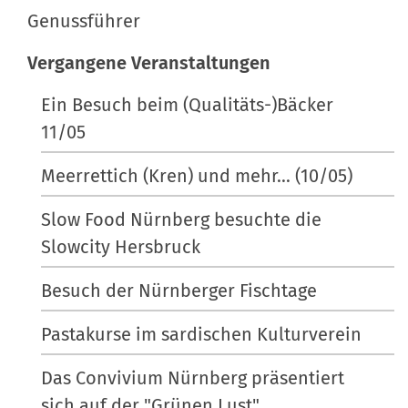
Genussführer
r
A
ö
k
Vergangene Veranstaltungen
ß
t
e
i
Ein Besuch beim (Qualitäts-)Bäcker
…
o
11/05
n
e
Meerrettich (Kren) und mehr... (10/05)
n
Slow Food Nürnberg besuchte die
Slowcity Hersbruck
Besuch der Nürnberger Fischtage
Pastakurse im sardischen Kulturverein
Das Convivium Nürnberg präsentiert
sich auf der "Grünen Lust"