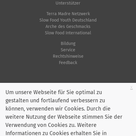
Unterstützer
Terra Madre Netzwerk
Slow Food Youth Deutschland
Arche des Geschmacks
Slow Food International
Bildung
Service
Rechtshinweise
Feedback
Startseite
Impressum
Datenschutz
Kontakt
Jobs
Sitemap
x
Um unsere Webseite für Sie optimal zu
gestalten und fortlaufend verbessern zu
Youtube
Facebook
Instagram
LinkedIn
Bluesky
können, verwenden wir Cookies. Durch die
Mitglied werden
weitere Nutzung der Webseite stimmen Sie der
Verwendung von Cookies zu. Weitere
Informationen zu Cookies erhalten Sie in
Slow Food Deutschland e. V. - Marienstraße 30 - 10117 Berlin