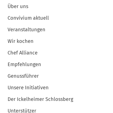
d
p
Über uns
g
i
e
a
Convivium aktuell
n
z
t
v
i
Veranstaltungen
o
f
i
l
i
Wir kochen
o
l
s
n
e
c
Chef Alliance
r
h
Empfehlungen
G
e
r
A
Genussführer
ö
k
ß
t
Unsere Initiativen
e
i
Der Ickelheimer Schlossberg
…
o
n
Unterstützer